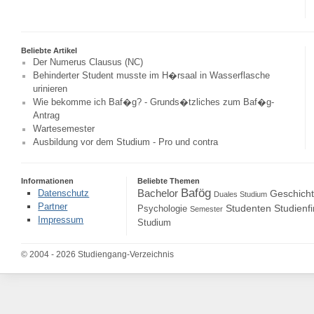
Beliebte Artikel
Der Numerus Clausus (NC)
Behinderter Student musste im H�rsaal in Wasserflasche
urinieren
Wie bekomme ich Baf�g? - Grunds�tzliches zum Baf�g-
Antrag
Wartesemester
Ausbildung vor dem Studium - Pro und contra
Informationen
Beliebte Themen
Bafög
Bachelor
Datenschutz
Geschich
Duales Studium
Partner
Studenten
Studienf
Psychologie
Semester
Impressum
Studium
© 2004 - 2026 Studiengang-Verzeichnis