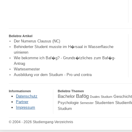
Beliebte Artikel
Der Numerus Clausus (NC)
Behinderter Student musste im H�rsaal in Wasserflasche
urinieren
Wie bekomme ich Baf�g? - Grunds�tzliches zum Baf�g-
Antrag
Wartesemester
Ausbildung vor dem Studium - Pro und contra
Informationen
Beliebte Themen
Bafög
Bachelor
Datenschutz
Geschich
Duales Studium
Partner
Studenten
Studienf
Psychologie
Semester
Impressum
Studium
© 2004 - 2026 Studiengang-Verzeichnis