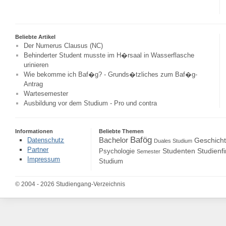
Beliebte Artikel
Der Numerus Clausus (NC)
Behinderter Student musste im H�rsaal in Wasserflasche
urinieren
Wie bekomme ich Baf�g? - Grunds�tzliches zum Baf�g-
Antrag
Wartesemester
Ausbildung vor dem Studium - Pro und contra
Informationen
Beliebte Themen
Bafög
Bachelor
Datenschutz
Geschich
Duales Studium
Partner
Studenten
Studienf
Psychologie
Semester
Impressum
Studium
© 2004 - 2026 Studiengang-Verzeichnis