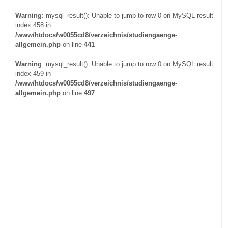
Warning
: mysql_result(): Unable to jump to row 0 on MySQL result
index 458 in
/www/htdocs/w0055cd8/verzeichnis/studiengaenge-
allgemein.php
on line
441
Warning
: mysql_result(): Unable to jump to row 0 on MySQL result
index 459 in
/www/htdocs/w0055cd8/verzeichnis/studiengaenge-
allgemein.php
on line
497