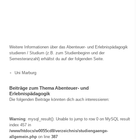
Weitere Informationen über das Abenteuer- und Erlebnispädagogik
studieren / Studium (z.B. zum Studienbeginn und der
Semesteranzahl) erhältst du auf der folgenden Seite.
Uni Marburg
Beiträge zum Thema Abenteuer- und
Erlebnispädagogik
Die folgenden Beiträge könnten dich auch interessieren:
Warning
: mysql_result(): Unable to jump to row 0 on MySQL result
index 457 in
/www/htdocs/w0055cd8/verzeichnis/studiengaenge-
allgemein.php
on line
387