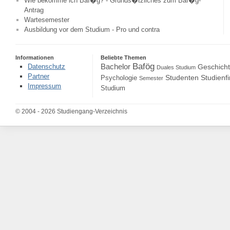
Wie bekomme ich Baf�g? - Grunds�tzliches zum Baf�g-
Antrag
Wartesemester
Ausbildung vor dem Studium - Pro und contra
Informationen
Beliebte Themen
Bafög
Bachelor
Datenschutz
Geschich
Duales Studium
Partner
Studenten
Studienf
Psychologie
Semester
Impressum
Studium
© 2004 - 2026 Studiengang-Verzeichnis