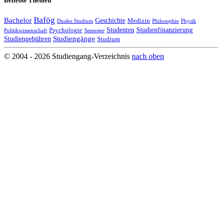
Beliebte Themen
Bafög
Bachelor
Geschichte
Medizin
Duales Studium
Philosophie
Physik
Studenten
Studienfinanzierung
Psychologie
Politikwissenschaft
Semester
Studiengänge
Studiengebühren
Studium
© 2004 - 2026 Studiengang-Verzeichnis
nach oben