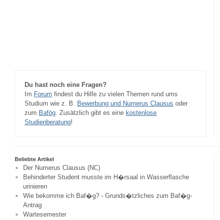
Du hast noch eine Fragen?
Im
Forum
findest du Hilfe zu vielen Themen rund ums
Studium wie z. B.
Bewerbung und Numerus Clausus
oder
zum
Bafög
. Zusätzlich gibt es eine
kostenlose
Studienberatung
!
Beliebte Artikel
Der Numerus Clausus (NC)
Behinderter Student musste im H�rsaal in Wasserflasche
urinieren
Wie bekomme ich Baf�g? - Grunds�tzliches zum Baf�g-
Antrag
Wartesemester