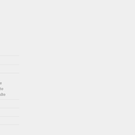
e
te
dte