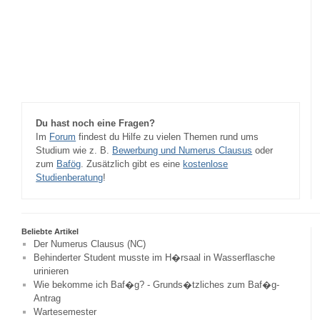
Du hast noch eine Fragen?
Im
Forum
findest du Hilfe zu vielen Themen rund ums
Studium wie z. B.
Bewerbung und Numerus Clausus
oder
zum
Bafög
. Zusätzlich gibt es eine
kostenlose
Studienberatung
!
Beliebte Artikel
Der Numerus Clausus (NC)
Behinderter Student musste im H�rsaal in Wasserflasche
urinieren
Wie bekomme ich Baf�g? - Grunds�tzliches zum Baf�g-
Antrag
Wartesemester