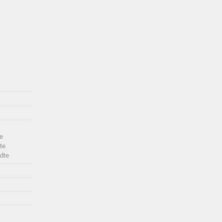
e
te
dte