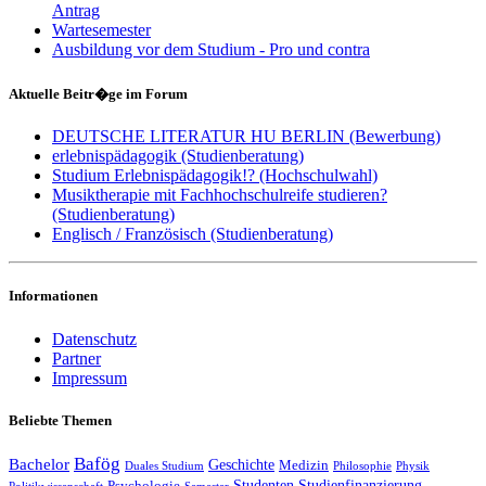
Antrag
Wartesemester
Ausbildung vor dem Studium - Pro und contra
Aktuelle Beitr�ge im Forum
DEUTSCHE LITERATUR HU BERLIN (Bewerbung)
erlebnispädagogik (Studienberatung)
Studium Erlebnispädagogik!? (Hochschulwahl)
Musiktherapie mit Fachhochschulreife studieren?
(Studienberatung)
Englisch / Französisch (Studienberatung)
Informationen
Datenschutz
Partner
Impressum
Beliebte Themen
Bafög
Bachelor
Geschichte
Medizin
Duales Studium
Philosophie
Physik
Studenten
Studienfinanzierung