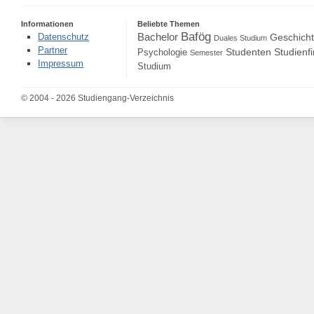
Informationen
Beliebte Themen
Bafög
Bachelor
Datenschutz
Geschich
Duales Studium
Partner
Studenten
Studienf
Psychologie
Semester
Impressum
Studium
© 2004 - 2026 Studiengang-Verzeichnis