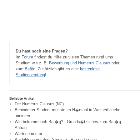
Du hast noch eine Fragen?
Im
Forum
findest du Hilfe zu vielen Themen rund ums
Studium wie z. B.
Bewerbung und Numerus Clausus
oder
zum
Bafög
. Zusätzlich gibt es eine
kostenlose
Studienberatung
!
Beliebte Artikel
Der Numerus Clausus (NC)
Behinderter Student musste im H�rsaal in Wasserflasche
urinieren
Wie bekomme ich Baf�g? - Grunds�tzliches zum Baf�g-
Antrag
Wartesemester
Ausbildung vor dem Studium - Pro und contra