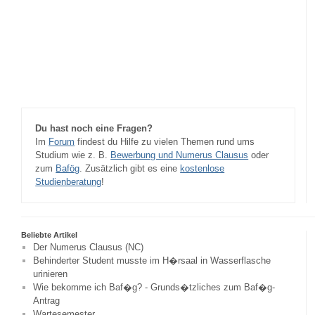
Du hast noch eine Fragen?
Im
Forum
findest du Hilfe zu vielen Themen rund ums
Studium wie z. B.
Bewerbung und Numerus Clausus
oder
zum
Bafög
. Zusätzlich gibt es eine
kostenlose
Studienberatung
!
Beliebte Artikel
Der Numerus Clausus (NC)
Behinderter Student musste im H�rsaal in Wasserflasche
urinieren
Wie bekomme ich Baf�g? - Grunds�tzliches zum Baf�g-
Antrag
Wartesemester