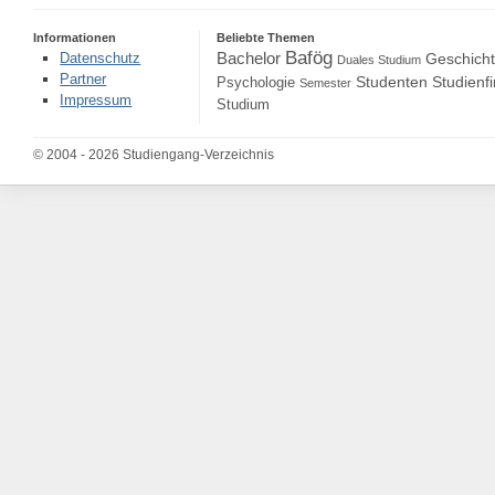
Informationen
Beliebte Themen
Bafög
Bachelor
Datenschutz
Geschich
Duales Studium
Partner
Studenten
Studienf
Psychologie
Semester
Impressum
Studium
© 2004 - 2026 Studiengang-Verzeichnis