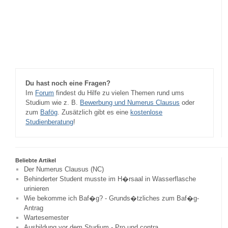
Du hast noch eine Fragen?
Im
Forum
findest du Hilfe zu vielen Themen rund ums
Studium wie z. B.
Bewerbung und Numerus Clausus
oder
zum
Bafög
. Zusätzlich gibt es eine
kostenlose
Studienberatung
!
Beliebte Artikel
Der Numerus Clausus (NC)
Behinderter Student musste im H�rsaal in Wasserflasche
urinieren
Wie bekomme ich Baf�g? - Grunds�tzliches zum Baf�g-
Antrag
Wartesemester
Ausbildung vor dem Studium - Pro und contra