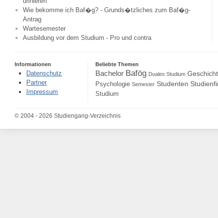
urinieren
Wie bekomme ich Baf�g? - Grunds�tzliches zum Baf�g-
Antrag
Wartesemester
Ausbildung vor dem Studium - Pro und contra
Informationen
Beliebte Themen
Bafög
Bachelor
Datenschutz
Geschich
Duales Studium
Partner
Studenten
Studienf
Psychologie
Semester
Impressum
Studium
© 2004 - 2026 Studiengang-Verzeichnis