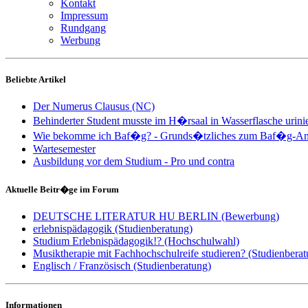
Kontakt
Impressum
Rundgang
Werbung
Beliebte Artikel
Der Numerus Clausus (NC)
Behinderter Student musste im H�rsaal in Wasserflasche urini
Wie bekomme ich Baf�g? - Grunds�tzliches zum Baf�g-An
Wartesemester
Ausbildung vor dem Studium - Pro und contra
Aktuelle Beitr�ge im Forum
DEUTSCHE LITERATUR HU BERLIN (Bewerbung)
erlebnispädagogik (Studienberatung)
Studium Erlebnispädagogik!? (Hochschulwahl)
Musiktherapie mit Fachhochschulreife studieren? (Studienberat
Englisch / Französisch (Studienberatung)
Informationen