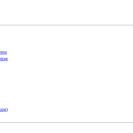
eren
trag
ung)