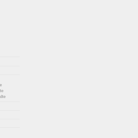
e
te
dte