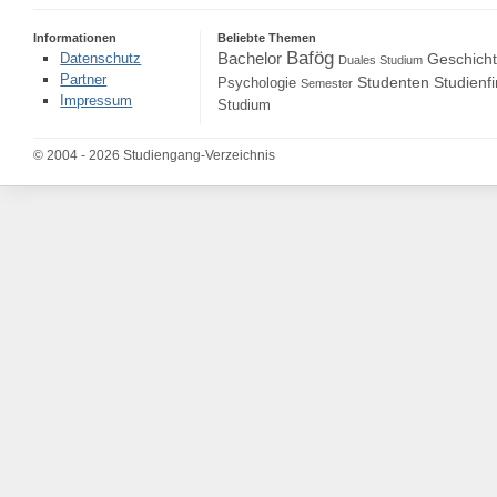
Informationen
Beliebte Themen
Bafög
Bachelor
Datenschutz
Geschich
Duales Studium
Partner
Studenten
Studienf
Psychologie
Semester
Impressum
Studium
© 2004 - 2026 Studiengang-Verzeichnis