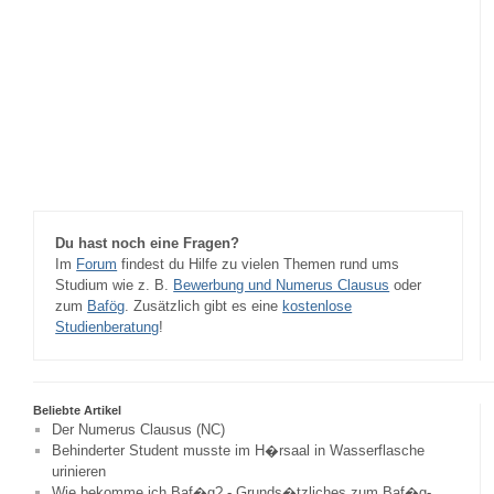
Du hast noch eine Fragen?
Im
Forum
findest du Hilfe zu vielen Themen rund ums
Studium wie z. B.
Bewerbung und Numerus Clausus
oder
zum
Bafög
. Zusätzlich gibt es eine
kostenlose
Studienberatung
!
Beliebte Artikel
Der Numerus Clausus (NC)
Behinderter Student musste im H�rsaal in Wasserflasche
urinieren
Wie bekomme ich Baf�g? - Grunds�tzliches zum Baf�g-