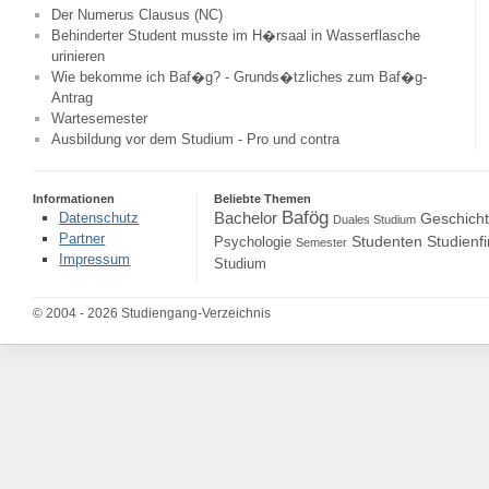
Der Numerus Clausus (NC)
Behinderter Student musste im H�rsaal in Wasserflasche
urinieren
Wie bekomme ich Baf�g? - Grunds�tzliches zum Baf�g-
Antrag
Wartesemester
Ausbildung vor dem Studium - Pro und contra
Informationen
Beliebte Themen
Bafög
Bachelor
Datenschutz
Geschich
Duales Studium
Partner
Studenten
Studienf
Psychologie
Semester
Impressum
Studium
© 2004 - 2026 Studiengang-Verzeichnis