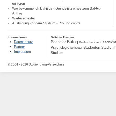
urinieren
Wie bekomme ich Baf�g? - Grunds�tzliches zum Baf�g-
Antrag
Wartesemester
Ausbildung vor dem Studium - Pro und contra
Informationen
Beliebte Themen
Bafög
Bachelor
Datenschutz
Geschich
Duales Studium
Partner
Studenten
Studienf
Psychologie
Semester
Impressum
Studium
© 2004 - 2026 Studiengang-Verzeichnis