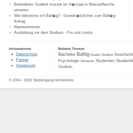
Behinderter Student musste im H�rsaal in Wasserflasche
urinieren
Wie bekomme ich Baf�g? - Grunds�tzliches zum Baf�g-
Antrag
Wartesemester
Ausbildung vor dem Studium - Pro und contra
Informationen
Beliebte Themen
Bafög
Bachelor
Datenschutz
Geschich
Duales Studium
Partner
Studenten
Studienf
Psychologie
Semester
Impressum
Studium
© 2004 - 2026 Studiengang-Verzeichnis