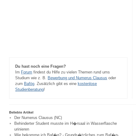
Du hast noch eine Fragen?
Im
Forum
findest du Hilfe zu vielen Themen rund ums
Studium wie z. B.
Bewerbung und Numerus Clausus
oder
zum
Bafög
. Zusätzlich gibt es eine
kostenlose
Studienberatung
!
Beliebte Artikel
Der Numerus Clausus (NC)
Behinderter Student musste im H�rsaal in Wasserflasche
urinieren
Wie bekomme ich Baf�g? - Grunds�tzliches zum Baf�g-