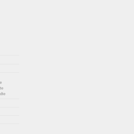
e
te
dte