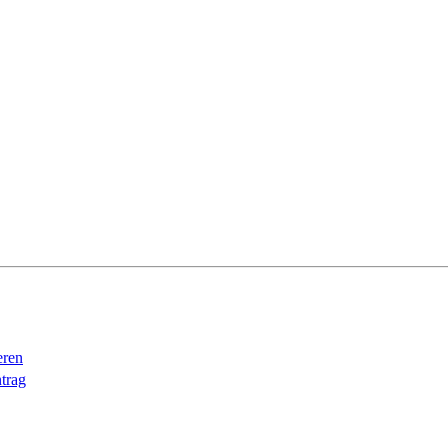
eren
trag