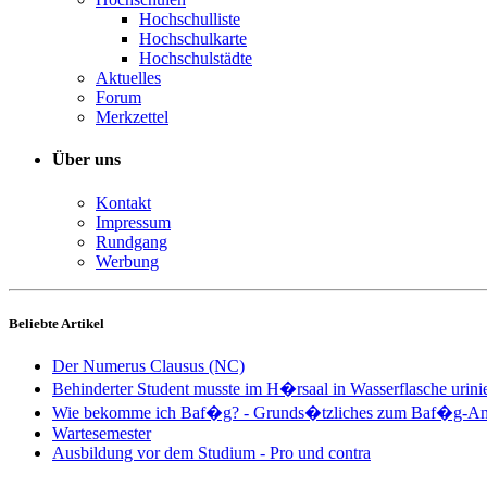
Hochschulliste
Hochschulkarte
Hochschulstädte
Aktuelles
Forum
Merkzettel
Über uns
Kontakt
Impressum
Rundgang
Werbung
Beliebte Artikel
Der Numerus Clausus (NC)
Behinderter Student musste im H�rsaal in Wasserflasche urini
Wie bekomme ich Baf�g? - Grunds�tzliches zum Baf�g-An
Wartesemester
Ausbildung vor dem Studium - Pro und contra