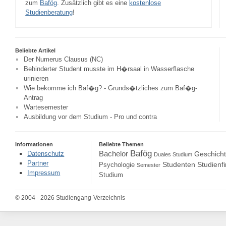
zum
Bafög
. Zusätzlich gibt es eine
kostenlose
Studienberatung
!
Beliebte Artikel
Der Numerus Clausus (NC)
Behinderter Student musste im H�rsaal in Wasserflasche
urinieren
Wie bekomme ich Baf�g? - Grunds�tzliches zum Baf�g-
Antrag
Wartesemester
Ausbildung vor dem Studium - Pro und contra
Informationen
Beliebte Themen
Bafög
Bachelor
Datenschutz
Geschich
Duales Studium
Partner
Studenten
Studienf
Psychologie
Semester
Impressum
Studium
© 2004 - 2026 Studiengang-Verzeichnis