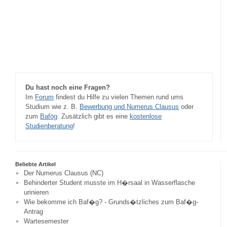
Du hast noch eine Fragen?
Im
Forum
findest du Hilfe zu vielen Themen rund ums
Studium wie z. B.
Bewerbung und Numerus Clausus
oder
zum
Bafög
. Zusätzlich gibt es eine
kostenlose
Studienberatung
!
Beliebte Artikel
Der Numerus Clausus (NC)
Behinderter Student musste im H�rsaal in Wasserflasche
urinieren
Wie bekomme ich Baf�g? - Grunds�tzliches zum Baf�g-
Antrag
Wartesemester