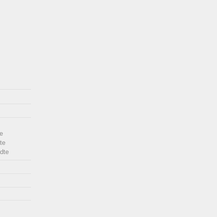
e
te
dte