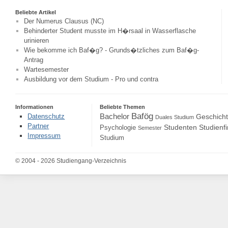
Beliebte Artikel
Der Numerus Clausus (NC)
Behinderter Student musste im H�rsaal in Wasserflasche
urinieren
Wie bekomme ich Baf�g? - Grunds�tzliches zum Baf�g-
Antrag
Wartesemester
Ausbildung vor dem Studium - Pro und contra
Informationen
Beliebte Themen
Bafög
Bachelor
Datenschutz
Geschich
Duales Studium
Partner
Studenten
Studienf
Psychologie
Semester
Impressum
Studium
© 2004 - 2026 Studiengang-Verzeichnis