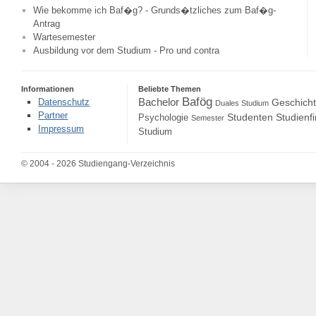
Wie bekomme ich Baf�g? - Grunds�tzliches zum Baf�g-
Antrag
Wartesemester
Ausbildung vor dem Studium - Pro und contra
Informationen
Beliebte Themen
Bafög
Bachelor
Datenschutz
Geschich
Duales Studium
Partner
Studenten
Studienf
Psychologie
Semester
Impressum
Studium
© 2004 - 2026 Studiengang-Verzeichnis