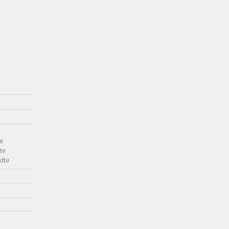
e
te
dte