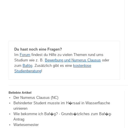
Du hast noch eine Fragen?
Im
Forum
findest du Hilfe zu vielen Themen rund ums
Studium wie z. B.
Bewerbung und Numerus Clausus
oder
zum
Bafög
. Zusätzlich gibt es eine
kostenlose
Studienberatung
!
Beliebte Artikel
Der Numerus Clausus (NC)
Behinderter Student musste im H�rsaal in Wasserflasche
urinieren
Wie bekomme ich Baf�g? - Grunds�tzliches zum Baf�g-
Antrag
Wartesemester