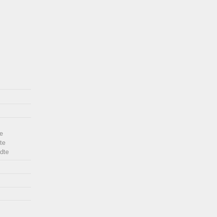
e
te
dte