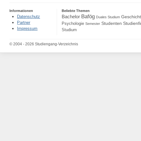
Informationen
Beliebte Themen
Bafög
Bachelor
Datenschutz
Geschich
Duales Studium
Partner
Studenten
Studienf
Psychologie
Semester
Impressum
Studium
© 2004 - 2026 Studiengang-Verzeichnis