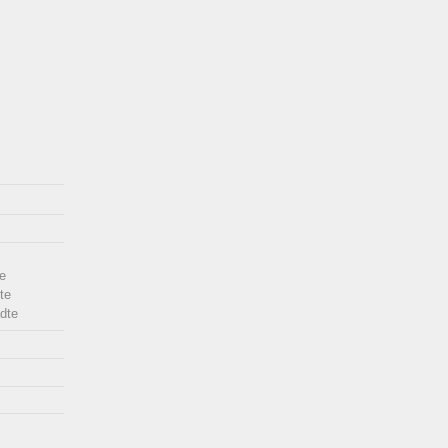
e
te
dte