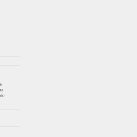
e
te
dte