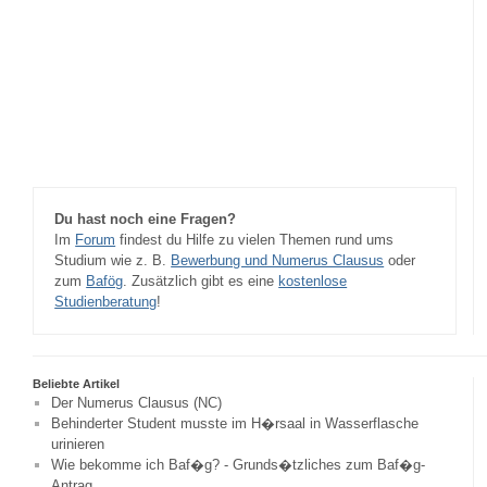
Du hast noch eine Fragen?
Im
Forum
findest du Hilfe zu vielen Themen rund ums
Studium wie z. B.
Bewerbung und Numerus Clausus
oder
zum
Bafög
. Zusätzlich gibt es eine
kostenlose
Studienberatung
!
Beliebte Artikel
Der Numerus Clausus (NC)
Behinderter Student musste im H�rsaal in Wasserflasche
urinieren
Wie bekomme ich Baf�g? - Grunds�tzliches zum Baf�g-
Antrag