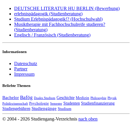
DEUTSCHE LITERATUR HU BERLIN (Bewerbung)
erlebnispädagogik (Studienberatung)
Studium Erlebnispädagogik!? (Hochschulwahl)
Musiktherapie mit Fachhochschulreife studieren?
(Studienberatung)
Englisch / Französisch (Studienberatung)
Informationen
Datenschutz
Partner
Impressum
Beliebte Themen
Bafög
Bachelor
Geschichte
Medizin
Duales Studium
Philosophie
Physik
Studenten
Studienfinanzierung
Psychologie
Politikwissenschaft
Semester
Studiengänge
Studiengebühren
Studium
© 2004 - 2026 Studiengang-Verzeichnis
nach oben