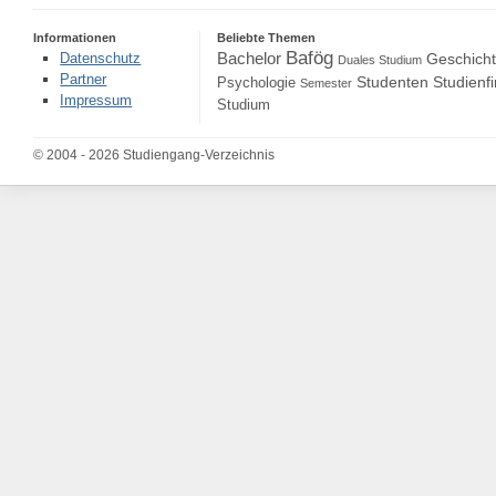
Informationen
Beliebte Themen
Bafög
Bachelor
Datenschutz
Geschich
Duales Studium
Partner
Studenten
Studienf
Psychologie
Semester
Impressum
Studium
© 2004 - 2026 Studiengang-Verzeichnis