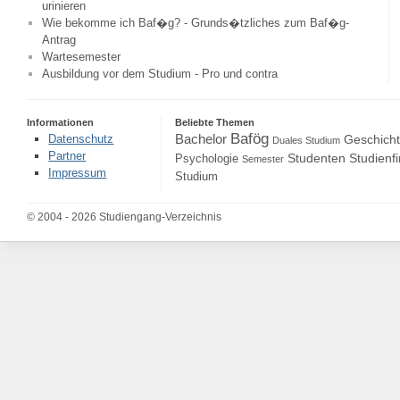
urinieren
Wie bekomme ich Baf�g? - Grunds�tzliches zum Baf�g-
Antrag
Wartesemester
Ausbildung vor dem Studium - Pro und contra
Informationen
Beliebte Themen
Bafög
Bachelor
Datenschutz
Geschich
Duales Studium
Partner
Studenten
Studienf
Psychologie
Semester
Impressum
Studium
© 2004 - 2026 Studiengang-Verzeichnis