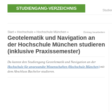
STUDIENGANG-VERZEICHNIS
Studie
Start
»
Hochschule
»
Hochschule München
»
Eintrag bearbeiten
Geotelematik und Navigation an
der Hochschule München studieren
(inklusive Praxissemester)
Du kannst den Studiengang Geotelematik und Navigation an der
Hochschule für angewandte Wissenschaften (Hochschule München)
mit
dem Abschluss Bachelor studieren.