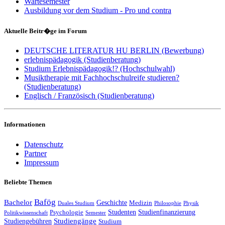
Wartesemester
Ausbildung vor dem Studium - Pro und contra
Aktuelle Beitr�ge im Forum
DEUTSCHE LITERATUR HU BERLIN (Bewerbung)
erlebnispädagogik (Studienberatung)
Studium Erlebnispädagogik!? (Hochschulwahl)
Musiktherapie mit Fachhochschulreife studieren?
(Studienberatung)
Englisch / Französisch (Studienberatung)
Informationen
Datenschutz
Partner
Impressum
Beliebte Themen
Bafög
Bachelor
Geschichte
Medizin
Duales Studium
Philosophie
Physik
Studenten
Studienfinanzierung
Psychologie
Politikwissenschaft
Semester
Studiengänge
Studiengebühren
Studium