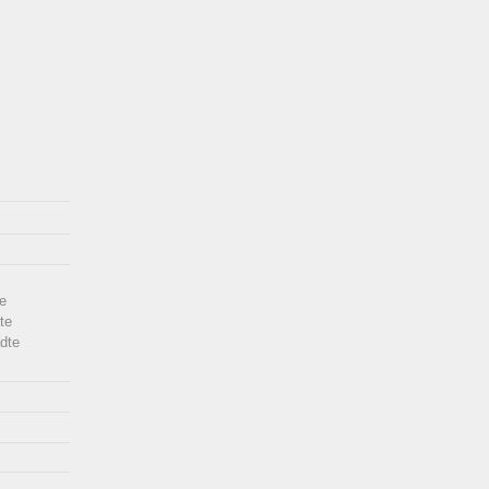
e
te
dte