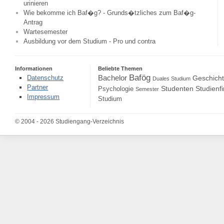
urinieren
Wie bekomme ich Baf�g? - Grunds�tzliches zum Baf�g-
Antrag
Wartesemester
Ausbildung vor dem Studium - Pro und contra
Informationen
Beliebte Themen
Bafög
Bachelor
Datenschutz
Geschich
Duales Studium
Partner
Studenten
Studienf
Psychologie
Semester
Impressum
Studium
© 2004 - 2026 Studiengang-Verzeichnis