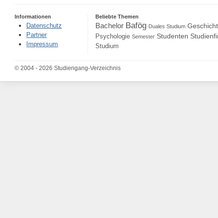
Informationen
Beliebte Themen
Bafög
Bachelor
Datenschutz
Geschich
Duales Studium
Partner
Studenten
Studienf
Psychologie
Semester
Impressum
Studium
© 2004 - 2026 Studiengang-Verzeichnis