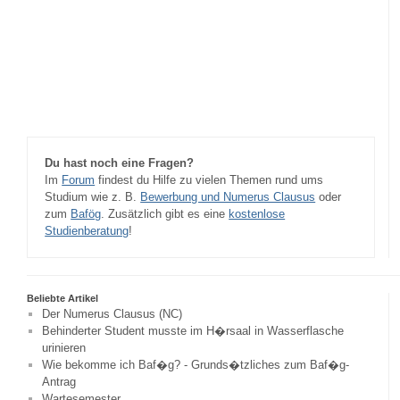
Du hast noch eine Fragen?
Im
Forum
findest du Hilfe zu vielen Themen rund ums
Studium wie z. B.
Bewerbung und Numerus Clausus
oder
zum
Bafög
. Zusätzlich gibt es eine
kostenlose
Studienberatung
!
Beliebte Artikel
Der Numerus Clausus (NC)
Behinderter Student musste im H�rsaal in Wasserflasche
urinieren
Wie bekomme ich Baf�g? - Grunds�tzliches zum Baf�g-
Antrag
Wartesemester