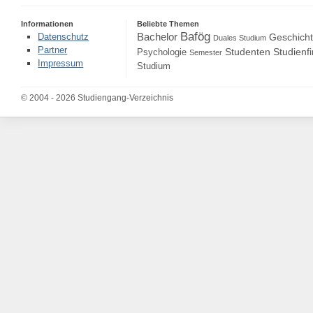
Informationen
Beliebte Themen
Bafög
Bachelor
Datenschutz
Geschich
Duales Studium
Partner
Studenten
Studienf
Psychologie
Semester
Impressum
Studium
© 2004 - 2026 Studiengang-Verzeichnis