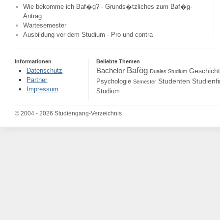
Wie bekomme ich Baf�g? - Grunds�tzliches zum Baf�g-
Antrag
Wartesemester
Ausbildung vor dem Studium - Pro und contra
Informationen
Beliebte Themen
Bafög
Bachelor
Datenschutz
Geschich
Duales Studium
Partner
Studenten
Studienf
Psychologie
Semester
Impressum
Studium
© 2004 - 2026 Studiengang-Verzeichnis