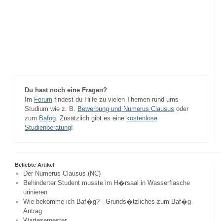
Du hast noch eine Fragen?
Im
Forum
findest du Hilfe zu vielen Themen rund ums
Studium wie z. B.
Bewerbung und Numerus Clausus
oder
zum
Bafög
. Zusätzlich gibt es eine
kostenlose
Studienberatung
!
Beliebte Artikel
Der Numerus Clausus (NC)
Behinderter Student musste im H�rsaal in Wasserflasche
urinieren
Wie bekomme ich Baf�g? - Grunds�tzliches zum Baf�g-
Antrag
Wartesemester