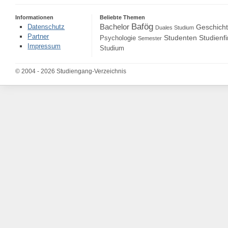
Informationen
Beliebte Themen
Bafög
Bachelor
Datenschutz
Geschich
Duales Studium
Partner
Studenten
Studienf
Psychologie
Semester
Impressum
Studium
© 2004 - 2026 Studiengang-Verzeichnis