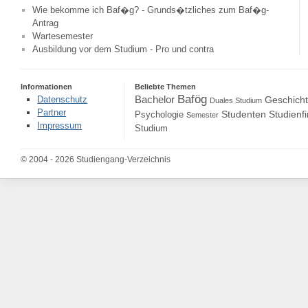
Wie bekomme ich Baf�g? - Grunds�tzliches zum Baf�g-
Antrag
Wartesemester
Ausbildung vor dem Studium - Pro und contra
Informationen
Beliebte Themen
Bafög
Bachelor
Datenschutz
Geschich
Duales Studium
Partner
Studenten
Studienf
Psychologie
Semester
Impressum
Studium
© 2004 - 2026 Studiengang-Verzeichnis