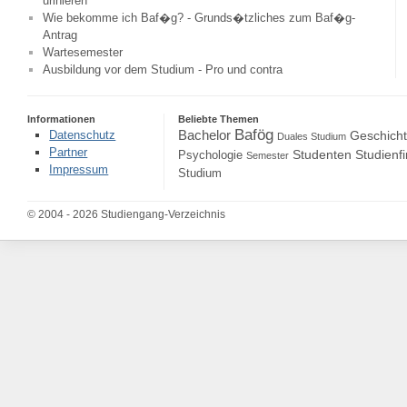
urinieren
Wie bekomme ich Baf�g? - Grunds�tzliches zum Baf�g-
Antrag
Wartesemester
Ausbildung vor dem Studium - Pro und contra
Informationen
Beliebte Themen
Bafög
Bachelor
Datenschutz
Geschich
Duales Studium
Partner
Studenten
Studienf
Psychologie
Semester
Impressum
Studium
© 2004 - 2026 Studiengang-Verzeichnis